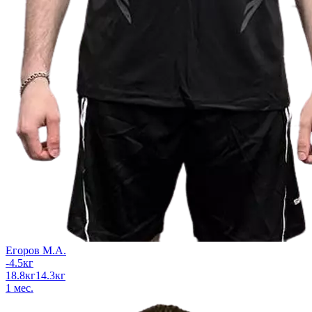
Егоров М.А.
-4.5
кг
18.8
кг
14.3
кг
1
мес.