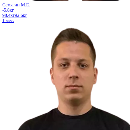
Семягин М.Е.
-5.8
кг
98.4
кг
92.6
кг
1
мес.