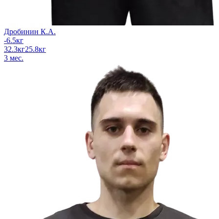
Дробинин К.А.
-6.5
кг
32.3
кг
25.8
кг
3
мес.