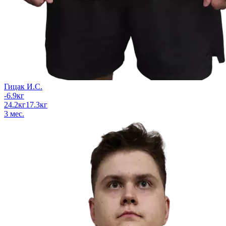
Гицак И.С.
-6.9
кг
24.2
кг
17.3
кг
3
мес.