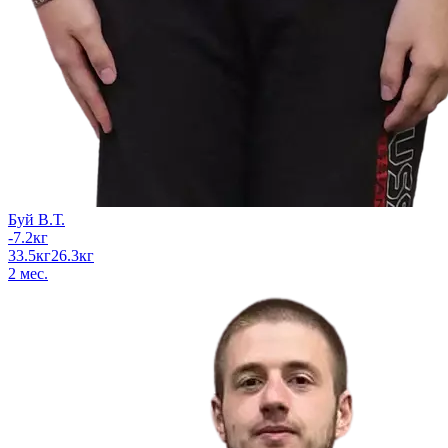
Буй В.Т.
-7.2
кг
33.5
кг
26.3
кг
2
мес.