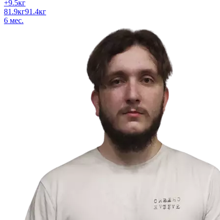
+
9.5
кг
81.9
кг
91.4
кг
6
мес.