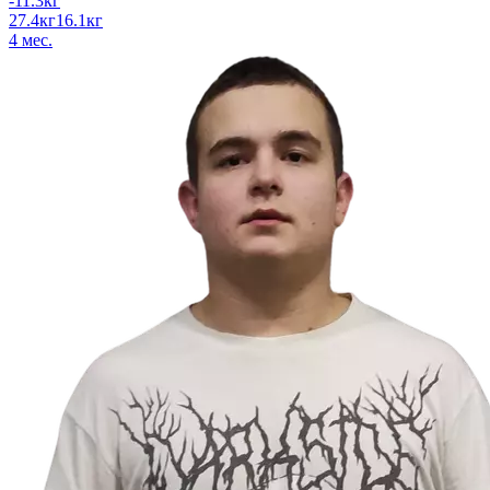
-11.3
кг
27.4
кг
16.1
кг
4
мес.