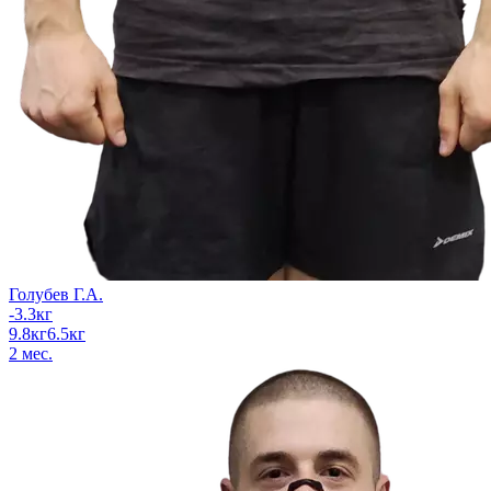
Голубев Г.А.
-3.3
кг
9.8
кг
6.5
кг
2
мес.