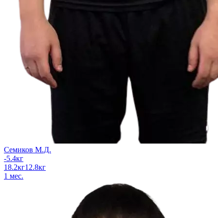
Семиков М.Д.
-5.4
кг
18.2
кг
12.8
кг
1
мес.