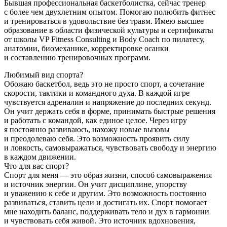
Бывшая профессиональная баскетболистка, сейчас тренер 
с более чем двухлетним опытом. Помогаю полюбить фитнес 
и тренироваться в удовольствие без травм. Имею высшее 
образование в области физической культуры и сертификаты 
от школы VP Fitness Consulting и Body Coach по пилатесу, 
анатомии, биомеханике, корректировке осанки 
и составлению тренировочных программ.
Любимый вид спорта?
Обожаю баскетбол, ведь это не просто спорт, а сочетание
скорости, тактики и командного духа. В каждой игре
чувствуется адреналин и напряжение до последних секунд.
Он учит держать себя в форме, принимать быстрые решения
и работать с командой, как единое целое. Через игру
я постоянно развиваюсь, нахожу новые вызовы
и преодолеваю себя. Это возможность проявить силу
и ловкость, самовыражаться, чувствовать свободу и энергию
в каждом движении.
Что для вас спорт?
Спорт для меня — это образ жизни, способ самовыражения
и источник энергии. Он учит дисциплине, упорству
и уважению к себе и другим. Это возможность постоянно
развиваться, ставить цели и достигать их. Спорт помогает
мне находить баланс, поддерживать тело и дух в гармонии
и чувствовать себя живой. Это источник вдохновения,