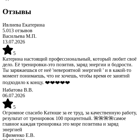
Отзывы
Ивлиева Екатерина
5.0
13
отзывов
Васильева М.П.
13.07.2026
5
Катерина настоящий профессиональный, который любит своё
дело. Её тренировки-это позитив, заряд энергии и бодрости.
Ты заряжаешься от неё 'невероятной энергией ' и в какой-то
момент понимаешь, что не хочешь, чтобы время ее занятий
подходило к концу. ❤️❤️❤️❤️❤️
Набатова В.В.
06.07.2026
5
Огромное спасибо Катюше за ее труд, за качественную работу,
результат от тренировок 100 процентный. 🌺🌺🌺🌺самое
главное каждая тренировка это море позитива и заряд
энергией
Ефименко Е.В.