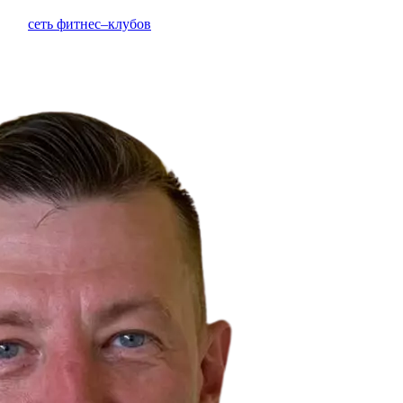
сеть фитнес–клубов