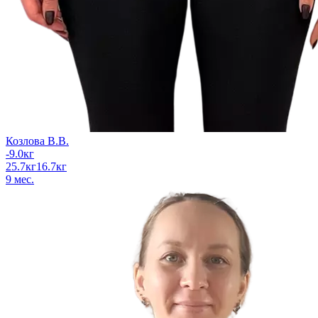
Козлова В.В.
-9.0
кг
25.7
кг
16.7
кг
9
мес.