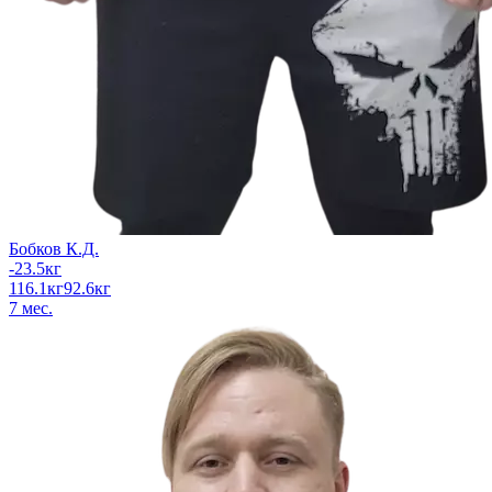
Бобков К.Д.
-23.5
кг
116.1
кг
92.6
кг
7
мес.