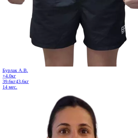
Бурлак А.В.
+
4.0
кг
39.6
кг
43.6
кг
14
мес.