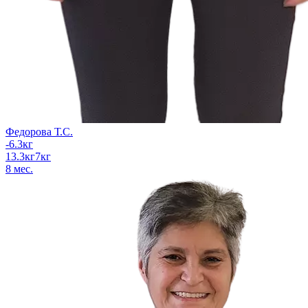
Федорова Т.С.
-6.3
кг
13.3
кг
7
кг
8
мес.