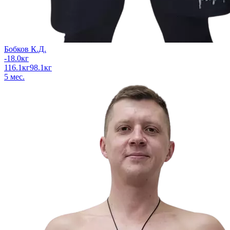
Бобков К.Д.
-18.0
кг
116.1
кг
98.1
кг
5
мес.