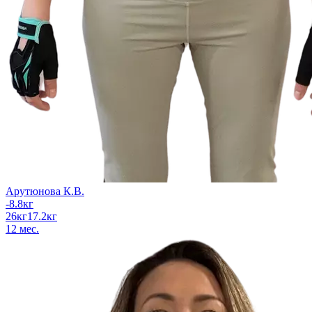
Арутюнова К.В.
-8.8
кг
26
кг
17.2
кг
12
мес.