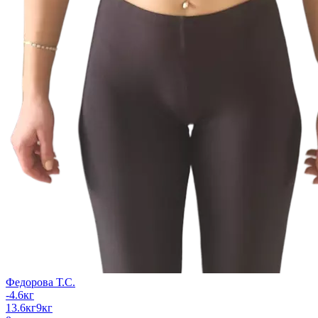
Федорова Т.С.
-4.6
кг
13.6
кг
9
кг