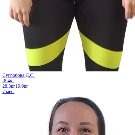
Сугробова Д.С.
-8.4
кг
28.3
кг
19.9
кг
7
мес.