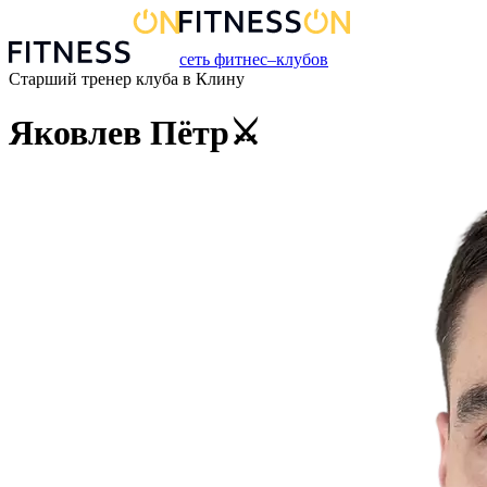
сеть фитнес–клубов
Старший тренер
клуба
в
Клину
Яковлев Пётр⚔