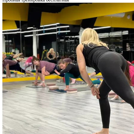
Йозефом Пилатесом в начале XX века для реабилитации
после травм. Во время тренировок одновременно
задействуются мышцы спины, ног, живота, рук, шеи.
Комплексы упражнений позволяют добиться потрясающего
результата. Пилатес направлен на улучшение координации
и осанки, развитие подвижности, гибкости суставов
и позвоночника. На занятиях присутствуют в большом
количестве дыхательные упражнения, благодаря чему после
тренировок улучшается общее физическое и эмоциональное
состояние. Продолжительность 55 минут.