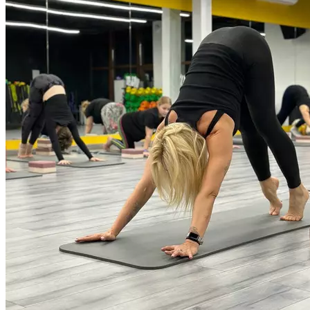
поэтому развивает человека всесторонне — через тело,
ум и эмоции. Хотя изначально йога — это духовная практика,
в больших городах духовность занимает её малую часть.
Многие техники адаптируются под задачи учеников, и акцент
делается на работу с телом и дыханием. Йога помогает: •
Улучшить концентрацию внимания, развить
стрессоустойчивость и навыки замедления ритма жизни; •
Восстановить эмоциональный фон, успокоить психику; •
«Обновить» организм и урегулировать гормональный фон; •
Улучшить качество сна; • Укрепить физическое здоровье (силу,
гибкость, баланс). Бешеный ритм жизни, многозадачность,
избыток информации — всё это способствует
саморазрушению, стрессам, напряжению, блокам и зажимам
в теле. Мы мало двигаемся, плохо спим, едим на ходу,
не умеем расслабляться. Йога — это инструмент
для самостоятельного восстановления себя на всех уровнях,
для саморегуляции и самодисциплины. Продолжительность
90 минут.