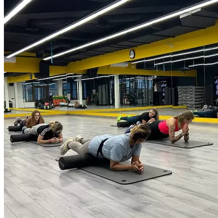
практике упражнений на растяжение и самомассажа
при помощи пенных роллеров, массажных мячей и других
специальный техник. Стретчинг обеспечивает вытяжение
позвоночника, подвижность суставов и мягкое растяжение
связок и мышц, а МФР — снимает напряжение с мышц
и убирает мышечный дисбаланс. Длительность тренировки
55 минут.