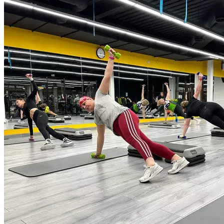
организма на высокоинтенсивные нагрузки. Интервальная
тренировка. Состоит из серий коротких 30-секундных
интервалов: 20 секунд максимальной нагрузки через
10 секунд отдыха. 8 таких повторений занимают 4 минуты —
это один цикл Табата. Между циклами отдых 1-2 минуты.
Подготовленные спортсмены могут выполнять несколько
циклов за одну тренировку, новичкам может хватить одного
цикла. В протокол Табата можно включать динамичные
упражнения из разных видов спорта: легкой атлетики,
велоспорта, бокса, плавания, тяжелой атлетики.