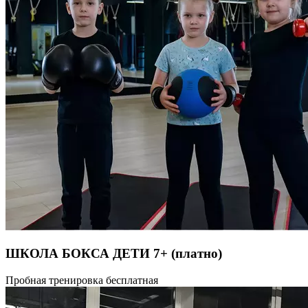
ШКОЛА БОКСА ДЕТИ 7+
(платно)
Бокс — это вид единоборств, главной особенностью которого
Пробная тренировка бесплатная
является нанесение ударов спортсменами только руками
в специальных перчатках. Тренировки направлены