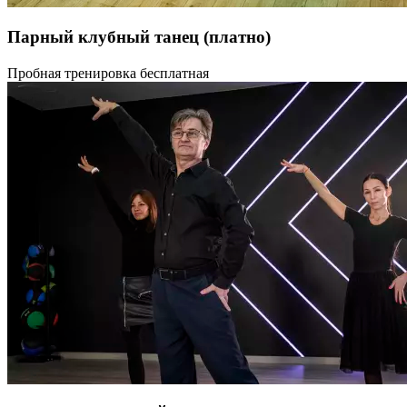
Парный клубный танец
(платно)
Научись танцевать с противоположным полом под любую
Пробная тренировка бесплатная
музыку.