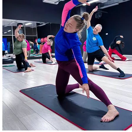
Комплексы упражнений позволяют добиться потрясающего
результата. Пилатес направлен на улучшение координации
и осанки, развитие подвижности, гибкости суставов
и позвоночника. На занятиях присутствуют в большом
количестве дыхательные упражнения, благодаря чему после
тренировок улучшается общее физическое и эмоциональное
состояние. Продолжительность 55 минут.