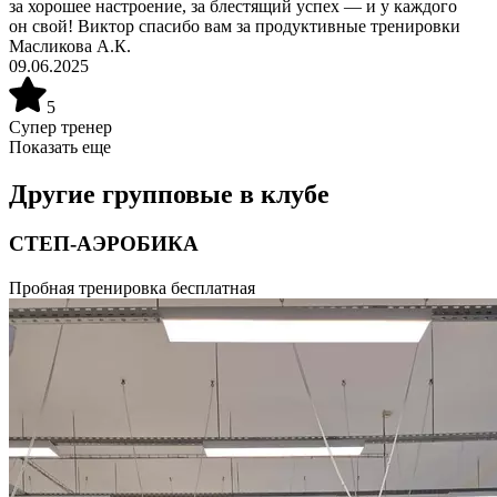
за хорошее настроение, за блестящий успех — и у каждого
он свой! Виктор спасибо вам за продуктивные тренировки
Масликова А.К.
09.06.2025
5
Супер тренер
Показать еще
Другие групповые в клубе
СТЕП-АЭРОБИКА
Урок аэробики с использованием степ-платформы. Включает
Пробная тренировка бесплатная
в себя обучение свободному владению базовыми шагами степ-
аэробики и соединение их в различные комбинации.
Продолжительность 55 минут.