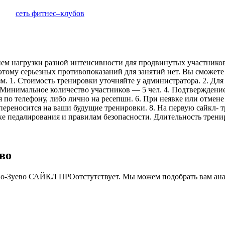
сеть фитнес–клубов
м нагрузки разной интенсивности для продвинутых участников. 
этому серьезных противопоказаний для занятий нет. Вы сможете
м. 1. Стоимость тренировки уточняйте у администратора. 2. Для
 Минимальное количество участников — 5 чел. 4. Подтверждение 
по телефону, либо лично на ресепшн. 6. При неявке или отмене 
 переносится на ваши будущие тренировки. 8. На первую сайкл- 
ке педалирования и правилам безопасности. Длительность трени
во
о-Зуево
САЙКЛ ПРО
отстутствует. Мы можем подобрать вам ана