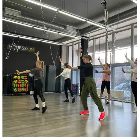
вести здоровый образ жизни, так и регулярные спортивные
тренировки под танцевальную музыку. Высокая энергия
ZUMBA тренировки, разнообразие латинских и мировых
ритмов, экзотических мелодий Болливуда и Африки, ритмы
хип-хопа, танго и белли-дэнс — всё это делает ZUMBA
эффективной интенсивной программой, сжигающей
в зависимости от индивидуальных особенностей
до 900 калорий за час. Zumba стала влиятельным движением
в современной фитнес-индустрии Вечеринка в стиле фитнес-
это и есть ZUMBA ® Долой все отговорки- пора
на тренировку! Даже новички оценят легкость запоминания
движений и завораживающую энергетику!
Продолжительность: 55 мин.