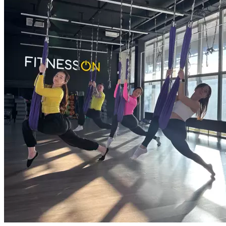
исполнения асан. Занятия проводятся с использованием
особого снаряда — петлевидного гамака. Йога в гамаках
представляет собой уникальный симбиоз сразу нескольких
видов тренинга: здесь есть и традиционные для йоги позиции,
и акробатические перевороты. Подвешенное на потолке
полотно гамака, позволяет в прямом смысле по-новому
взглянуть на привычные тренировки. Аэройога способствует
укреплению всех групп мышц, в том числе и тех,
задействовать которые сложнее всего. Кроме того, занятия
в гамаках — это отличная тренировка гибкости и чувства
баланса. Длительность тренировки 55 или 85 минут.