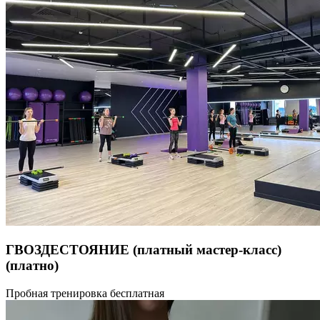
ГВОЗДЕСТОЯНИЕ (платный мастер-класс)
(платно)
Гвоздестояние — групповая практика Гвоздестояние —
Пробная тренировка бесплатная
это глубокая телесно-психологическая практика,
направленная на работу с вниманием, чувствами