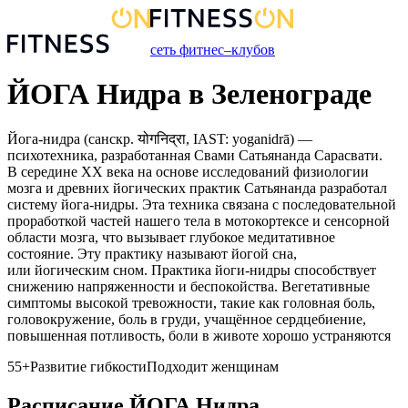
сеть фитнес–клубов
ЙОГА Нидра в Зеленограде
Йога-нидра (санскр. योगनिद्रा, IAST: yoganidrā) —
психотехника, разработанная Свами Сатьянанда Сарасвати.
В середине XX века на основе исследований физиологии
мозга и древних йогических практик Сатьянанда разработал
систему йога-нидры. Эта техника связана с последовательной
проработкой частей нашего тела в мотокортексе и сенсорной
области мозга, что вызывает глубокое медитативное
состояние. Эту практику называют йогой сна,
или йогическим сном. Практика йоги-нидры способствует
снижению напряженности и беспокойства. Вегетативные
симптомы высокой тревожности, такие как головная боль,
головокружение, боль в груди, учащённое сердцебиение,
повышенная потливость, боли в животе хорошо устраняются
55+
Развитие гибкости
Подходит женщинам
Расписание
ЙОГА Нидра