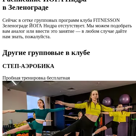
в
Зеленограде
Сейчас в сетке групповых программ клуба FITNESSON
Зеленограде
ЙОГА Нидра
отстутствует. Мы можем подобрать
вам аналог или ввести это занятие — в любом случае дайте
нам знать, пожалуйста.
Другие групповые в клубе
СТЕП-АЭРОБИКА
Урок аэробики с использованием степ-платформы. Включает
Пробная тренировка бесплатная
в себя обучение свободному владению базовыми шагами степ-
аэробики и соединение их в различные комбинации.
Продолжительность 55 минут.