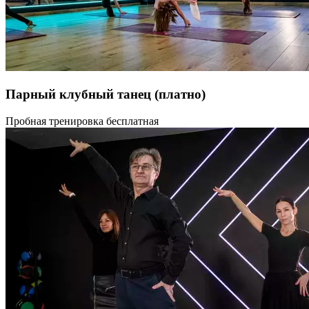
баланса. Длительность тренировки 55 или 85 минут.
Парный клубный танец
(платно)
Научись танцевать с противоположным полом под любую
Пробная тренировка бесплатная
музыку.