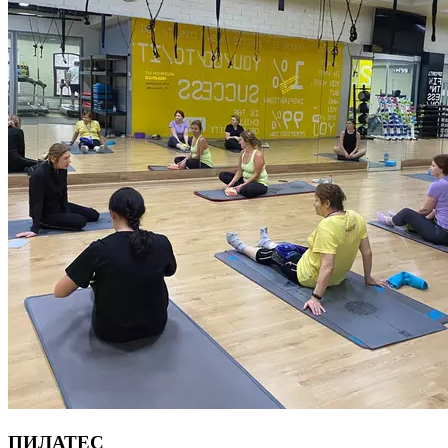
Многие техники адаптируются под задачи учеников, и акцент
делается на работу с телом и дыханием. Йога помогает: •
Улучшить концентрацию внимания, развить
стрессоустойчивость и навыки замедления ритма жизни; •
Восстановить эмоциональный фон, успокоить психику; •
«Обновить» организм и урегулировать гормональный фон; •
Улучшить качество сна; • Укрепить физическое здоровье (силу,
гибкость, баланс). Бешеный ритм жизни, многозадачность,
избыток информации — всё это способствует
саморазрушению, стрессам, напряжению, блокам и зажимам
в теле. Мы мало двигаемся, плохо спим, едим на ходу,
не умеем расслабляться. Йога — это инструмент
для самостоятельного восстановления себя на всех уровнях,
для саморегуляции и самодисциплины. Продолжительность
90 минут.
ПИЛАТЕС