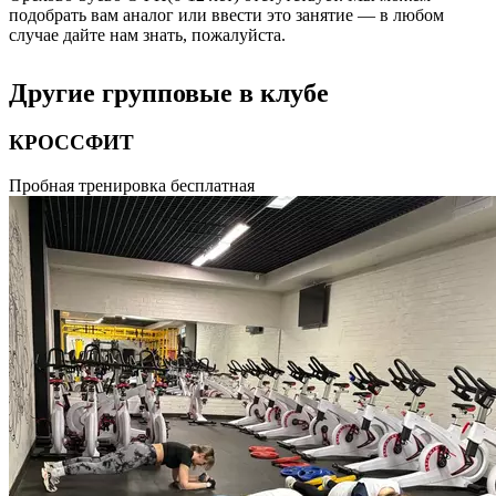
подобрать вам аналог или ввести это занятие — в любом
случае дайте нам знать, пожалуйста.
Другие групповые в клубе
КРОССФИТ
Высокоинтенсивная тренировка различных групп мышц,
Пробная тренировка бесплатная
которая направлена на развитие мыщц, дыхательной системы
и общей выносливости организма. Это комбинирование
тяжелой атлетики, гимнастики, бега, гиревого спорта.
Продолжительность 55 минут.