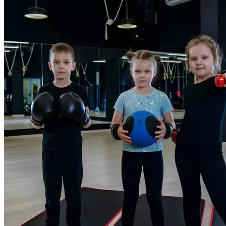
детей. Нет одинаковых тренировок всегда интересно
и разнообразно В конце тренировок включены игровые
упражнения, благодаря чему, дети уходят в позитивном
настроении. Занятия ведут квалифицированные тренера
с большим опытом работы ▫+приятный бонус
потренироваться самому в нашем зале, пока ребёнок
на групповом занятии Продолжительность: 55 мин