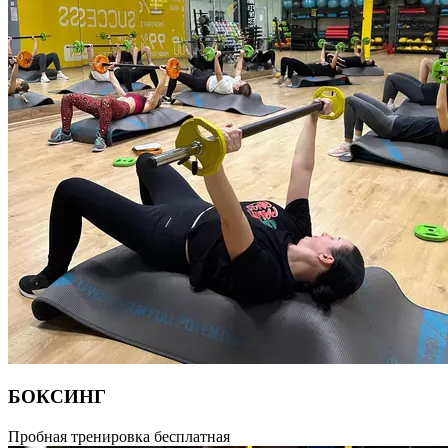
БОКСИНГ
Boxing (Бокс) — тренировка, направленная на освоение
Пробная тренировка бесплатная