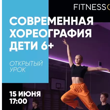
хореографию! ✨ Хотите, чтобы ваш ребенок развивал
пластику, уверенность в себе и выплескивал энергию
в крутом танце? Тогда ждем вас на открытом занятии! 📅
Когда: 15 июня в 17:00 👧👦 Кто: Ждем мальчиков и девочек
(все уровни подготовки!) В программе: ⦁ Изучение трендовых
танцевальных стилей ⦁ Развитие координации, гибкости
и чувства ритма ⦁ Новые друзья и море позитивных эмоций
Современная хореография — это свобода самовыражения
и отличная физическая форма с самого детства. Подарите
ребенку шанс влюбиться в танец! количество мест
ограничено. 👉 Запись в директ или через рецепцию клуба