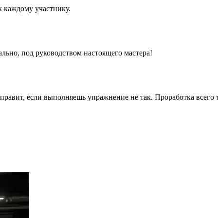
к каждому участнику.
льно, под руководством настоящего мастера!
поправит, если выполняешь упражнение не так. Проработка всего
зефом Пилатесом в начале XX века для реабилитации после тра
ют добиться потрясающего результата. Пилатес направлен на ул
 в большом количестве дыхательные упражнения, благодаря чему