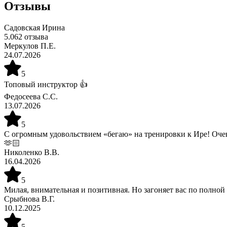
Отзывы
Садовская Ирина
5.0
62
отзыва
Меркулов П.Е.
24.07.2026
5
Топовый инструктор 👍
Федосеева С.С.
13.07.2026
5
С огромным удовольствием «бегаю» на тренировки к Ире! Оче
🫶🏻
Николенко В.В.
16.04.2026
5
Милая, внимательная и позитивная. Но загоняет вас по полной 
Срыбнова В.Г.
10.12.2025
5