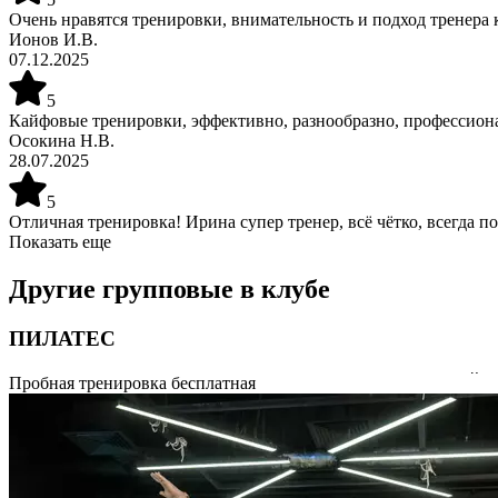
Очень нравятся тренировки, внимательность и подход тренера 
Ионов И.В.
07.12.2025
5
Кайфовые тренировки, эффективно, разнообразно, профессиона
Осокина Н.В.
28.07.2025
5
Отличная тренировка! Ирина супер тренер, всё чётко, всегда 
Показать еще
Другие групповые в клубе
ПИЛАТЕС
Система физических упражнений (фитнеса), разработанная Йо
Пробная тренировка бесплатная
спины, ног, живота, рук, шеи. Комплексы упражнений позволя
гибкости суставов и позвоночника. На занятиях присутствуют
и эмоциональное состояние. Продолжительность 55 минут.