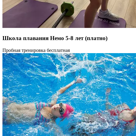
Школа плавания Немо 5-8 лет
(платно)
Обучение плаванию при помощи специальных упражнений и пр
Пробная тренировка бесплатная