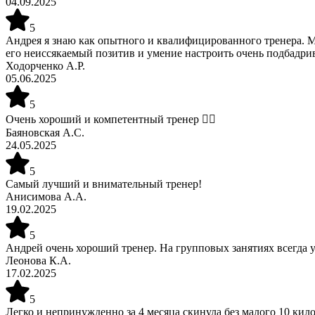
04.09.2025
5
Андрея я знаю как опытного и квалифицированного тренера. М
его неиссякаемый позитив и умение настроить очень подбадрив
Ходорченко А.Р.
05.06.2025
5
Очень хороший и компетентный тренер 👍🏻
Баяновская А.С.
24.05.2025
5
Самый лучший и внимательный тренер!
Анисимова А.А.
19.02.2025
5
Андрей очень хороший тренер. На групповых занятиях всегда у
Леонова К.А.
17.02.2025
5
Легко и непринужденно за 4 месяца скинула без малого 10 кил