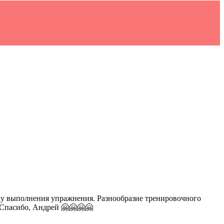
ику выполнения упражнения. Разнообразие тренировочного
. Спасибо, Андрей 🤗🤗🤗🤗