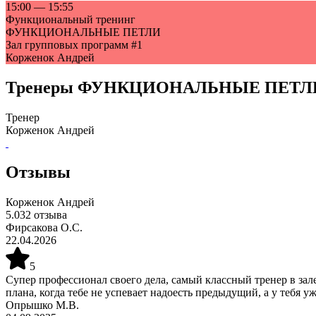
15:00
—
15:55
Функциональный тренинг
ФУНКЦИОНАЛЬНЫЕ ПЕТЛИ
Зал групповых программ #1
Корженок Андрей
Тренеры
ФУНКЦИОНАЛЬНЫЕ ПЕТЛ
Тренер
Корженок Андрей
Отзывы
Корженок Андрей
5.0
32
отзыва
Фирсакова О.С.
22.04.2026
5
Супер профессионал своего дела, самый классный тренер в зал
плана, когда тебе не успевает надоесть предыдущий, а у тебя 
Опрышко М.В.