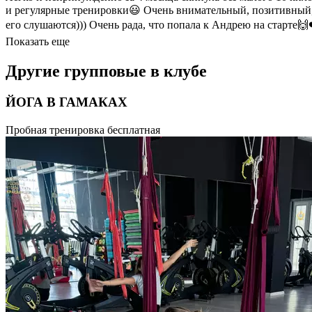
и регулярные тренировки😃 Очень внимательный, позитивный, 
его слушаются))) Очень рада, что попала к Андрею на старте🙌
Показать еще
Другие групповые в клубе
ЙОГА В ГАМАКАХ
Открыть для себя новые ощущения полета и невесомости, приве
Пробная тренировка бесплатная
как антигравити, отличается от классического формата исполне
уникальный симбиоз сразу нескольких видов тренинга: здесь е
в прямом смысле по-новому взглянуть на привычные тренировки
занятия в гамаках — это отличная тренировка гибкости и чувст