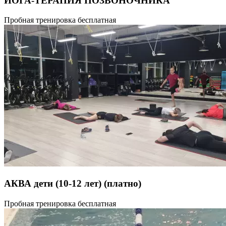
ЙОГА-ТЕРАПИЯ ПОЗВОНОЧНИКА
Основной стратегией йогатерапии позвоночника является укреп
Пробная тренировка бесплатная
АКВА дети (10-12 лет)
(платно)
45 минут
Пробная тренировка бесплатная