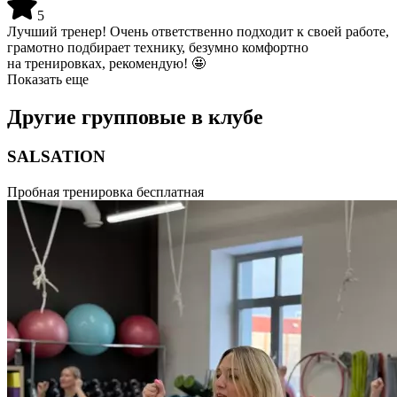
5
Лучший тренер! Очень ответственно подходит к своей работе,
грамотно подбирает технику, безумно комфортно
на тренировках, рекомендую! 🤩
Показать еще
Другие групповые в клубе
SALSATION
функциональная танцевальная тренировка, основанная
Пробная тренировка бесплатная
на 3 базисах: музыкальность, лирическое выражение (через
танец мы рассказываем, о чем песня) и функциональный
тренинг. Хореография построена на основных принципах
фитнеса, которых достаточно, чтобы бросить вызов опытному
танцору, но при этом оставаться доступными для людей
без танцевального опыта. Длительность тренировки 55 минут.