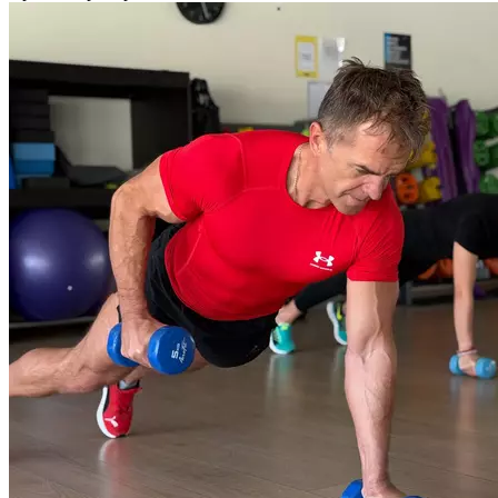
Разработана японским ученым, который изучал реакцию
организма на высокоинтенсивные нагрузки. Интервальная
тренировка. Состоит из серий коротких 30-секундных
интервалов: 20 секунд максимальной нагрузки через
10 секунд отдыха. 8 таких повторений занимают 4 минуты —
это один цикл Табата. Между циклами отдых 1-2 минуты.
Подготовленные спортсмены могут выполнять несколько
циклов за одну тренировку, новичкам может хватить одного
цикла. В протокол Табата можно включать динамичные
упражнения из разных видов спорта: легкой атлетики,
велоспорта, бокса, плавания, тяжелой атлетики.