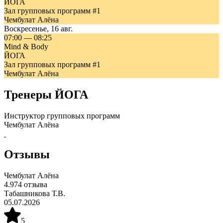
ЙОГА
Зал групповых программ #1
Чембулат Алёна
Воскресенье
,
16 авг.
07:00
—
08:25
Mind & Body
ЙОГА
Зал групповых программ #1
Чембулат Алёна
Тренеры
ЙОГА
Инструктор групповых программ
Чембулат Алёна
Отзывы
Чембулат Алёна
4.9
74
отзыва
Табашникова Т.В.
05.07.2026
5