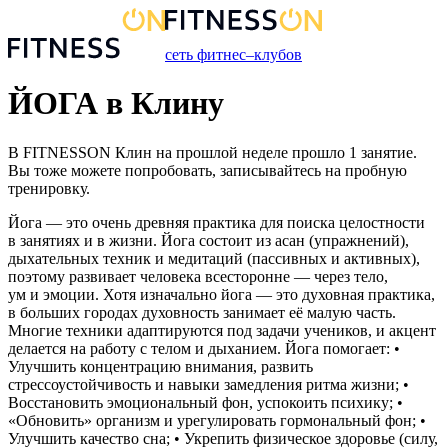
сеть фитнес–клубов
ЙОГА в Клину
В FITNESSON
Клин
на прошлой неделе прошло
1
занятие
.
Вы тоже можете попробовать, записывайтесь на пробную
тренировку.
Йога — это очень древняя практика для поиска целостности
в занятиях и в жизни. Йога состоит из асан (упражнений),
дыхательных техник и медитаций (пассивных и активных),
поэтому развивает человека всесторонне — через тело,
ум и эмоции. Хотя изначально йога — это духовная практика,
в больших городах духовность занимает её малую часть.
Многие техники адаптируются под задачи учеников, и акцент
делается на работу с телом и дыханием. Йога помогает: •
Улучшить концентрацию внимания, развить
стрессоустойчивость и навыки замедления ритма жизни; •
Восстановить эмоциональный фон, успокоить психику; •
«Обновить» организм и урегулировать гормональный фон; •
Улучшить качество сна; • Укрепить физическое здоровье (силу,