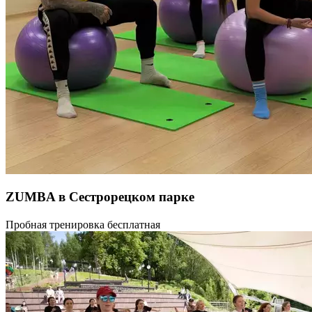
ZUMBA в Сестрорецком парке
Приглашаем всех желающих в Сестрорецкий парк на Зумбу
Пробная тренировка бесплатная
с Сучковой Екатериной.