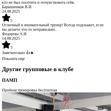
кто не был посетить и почувствовать себя.
Барышников В.И.
24.08.2025
5
Отличный и внимательный тренер! Всегда подскажет, если
вы делаете что-то неправильно.
Федорова А.И.
14.08.2025
5
Замечательно 👍🔥
Показать еще
Другие групповые в клубе
ПАМП
Эффективная жиросжигающая тренировка с применением
Пробная тренировка бесплатная
штанги. Одно занятие — минус 400 калорий! Улучшает
общую физическую подготовку, тонизирует мышцы,
укрепляет кости и суставы. Программа с фиксированной
хореографией, с использованием штанги с оптимальным