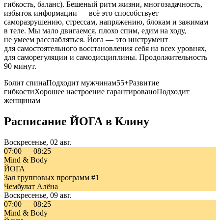
гибкость, баланс). Бешеный ритм жизни, многозадачность,
избыток информации — всё это способствует
саморазрушению, стрессам, напряжению, блокам и зажимам
в теле. Мы мало двигаемся, плохо спим, едим на ходу,
не умеем расслабляться. Йога — это инструмент
для самостоятельного восстановления себя на всех уровнях,
для саморегуляции и самодисциплины. Продолжительность
90 минут.
Болит спина
Подходит мужчинам
55+
Развитие
гибкости
Хорошее настроение гарантировано
Подходит
женщинам
Расписание
ЙОГА
в
Клину
Воскресенье
,
02 авг.
07:00
—
08:25
Mind & Body
ЙОГА
Зал групповых программ #1
Чембулат Алёна
Воскресенье
,
09 авг.
07:00
—
08:25
Mind & Body