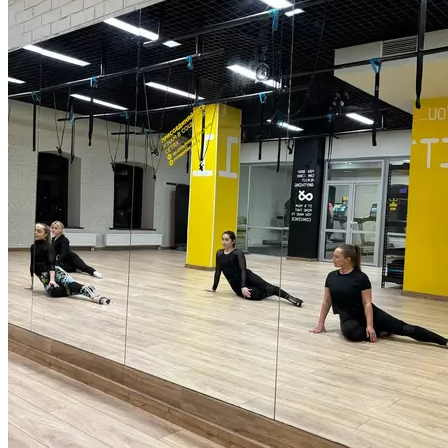
Наши занятия по стрип-пластике помогут тебе: -Овладеть
основами стрип пластики танцев и освоить плавные,
чувственные движения -Улучшить гибкость, координацию
и осанку -Повысить уверенность в себе, научиться красиво
двигаться и танцевать — Овладеть секретами женственности,
которые подчеркнут твою индивидуальность Длительность:
55 минут