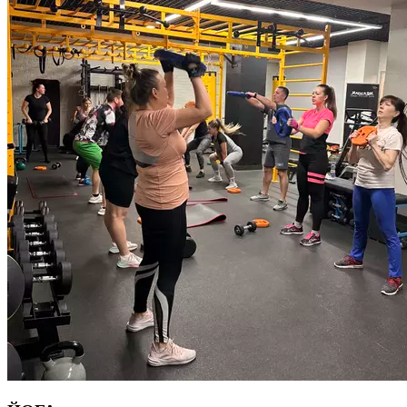
это один цикл Табата. Между циклами отдых 1-2 минуты.
Подготовленные спортсмены могут выполнять несколько
циклов за одну тренировку, новичкам может хватить одного
цикла. В протокол Табата можно включать динамичные
упражнения из разных видов спорта: легкой атлетики,
велоспорта, бокса, плавания, тяжелой атлетики.