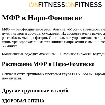
МФР в Наро-Фоминске
МФР — миофасциальное расслабление. «Myos» с греческого пер
пучки нервов и сосудов, сухожилия. Их здоровье очень важно 
расслаблять мышцы фасции. Специальные упражнения, которые
таким тренировках снимается лишнее напряжении с мышц и тел
55 минут.
Болит спина
Подходит мужчинам
55+
Развитие гибкости
Подход
Расписание
МФР
в
Наро-Фоминске
Сейчас в сетке групповых программ клуба FITNESSON
Наро-
пожалуйста.
Другие групповые в клубе
ЗДОРОВАЯ СПИНА