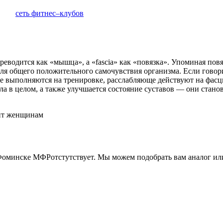
сеть фитнес–клубов
еводится как «мышца», а «fascia» как «повязка». Упоминая пов
для общего положительного самочувствия организма. Если говор
 выполняются на тренировке, расслабляюще действуют на фасци
а в целом, а также улучшается состояние суставов — они стан
ит женщинам
Фоминске
МФР
отстутствует. Мы можем подобрать вам аналог или