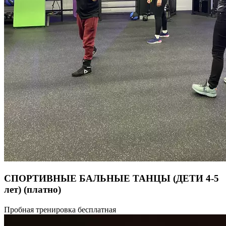
СПОРТИВНЫЕ БАЛЬНЫЕ ТАНЦЫ (ДЕТИ 4-5
лет)
(платно)
4-5 лет (Беби) Подготовительная группа спортивных бальных
Пробная тренировка бесплатная
танцев. В программе упражнения, развивающие танцы,