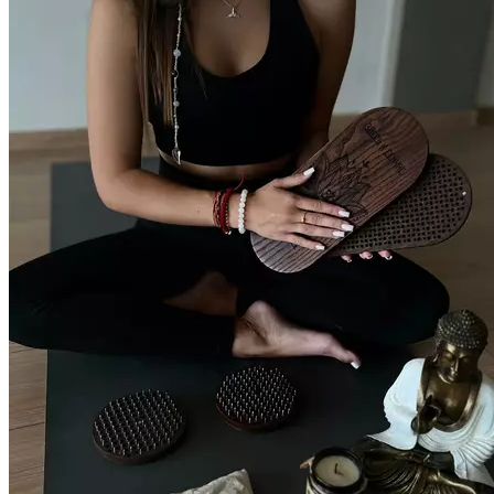
поля. Практика помогает: снять эмоциональные и телесные
зажимы развить устойчивость и присутствие «здесь и сейчас»
укрепить контакт с телом и границами прожить и отпустить
подавленные эмоции повысить уровень энергии и ясности
Занятие проходит под мягким сопровождением инструктора:
с настройкой, выходом на доски, дыханием и интеграцией
опыта. Уровень нагрузки и время стояния подбираются
индивидуально — практика подходит как новичкам,
так и опытным участникам. Групповой формат усиливает
эффект практики за счёт общего намерения, поддержки
и доверия. Это не про боль — это про встречу с собой.