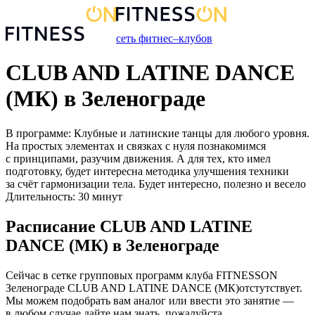
сеть фитнес–клубов
CLUB AND LATINE DANCE
(МК) в Зеленограде
В программе: Клубные и латинские танцы для любого уровня.
На простых элементах и связках с нуля познакомимся
с принципами, разучим движения. А для тех, кто имел
подготовку, будет интересна методика улучшения техники
за счёт гармонизации тела. Будет интересно, полезно и весело
Длительность: 30 минут
Расписание
CLUB AND LATINE
DANCE (МК)
в
Зеленограде
Сейчас в сетке групповых программ клуба FITNESSON
Зеленограде
CLUB AND LATINE DANCE (МК)
отстутствует.
Мы можем подобрать вам аналог или ввести это занятие —
в любом случае дайте нам знать, пожалуйста.