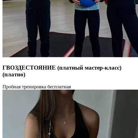
ГВОЗДЕСТОЯНИЕ (платный мастер-класс)
(платно)
Гвоздестояние — групповая практика Гвоздестояние —
Пробная тренировка бесплатная
это глубокая телесно-психологическая практика,
направленная на работу с вниманием, чувствами
и внутренними опорами через контакт с телом. В группе
создаётся безопасное пространство поддержки, где каждый
проходит свой личный процесс, оставаясь частью общего
поля. Практика помогает: снять эмоциональные и телесные
зажимы развить устойчивость и присутствие «здесь и сейчас»
укрепить контакт с телом и границами прожить и отпустить
подавленные эмоции повысить уровень энергии и ясности