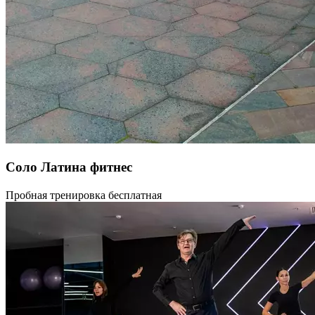
Соло Латина фитнес
Хочешь быть в форме? Двигаться легко и свободно? Тогда
Пробная тренировка бесплатная
добавь к силовым упражнениям и растяжке упражнения
на постановку осанки, баланса, упругости, скорости
и эластичности мышц. И, поверь, лучше и легче, чем в танцах
этого не добиться! Да ещё и с настроением! В программе:
Клубные и латинские танцы для любого уровня. На простых
элементах и связках с нуля познакомимся с принципами,
разучим движения. А для тех, кто имел подготовку, будет
интересна методика улучшения техники за счёт гармонизации
тела. Будет интересно, полезно и весело)))