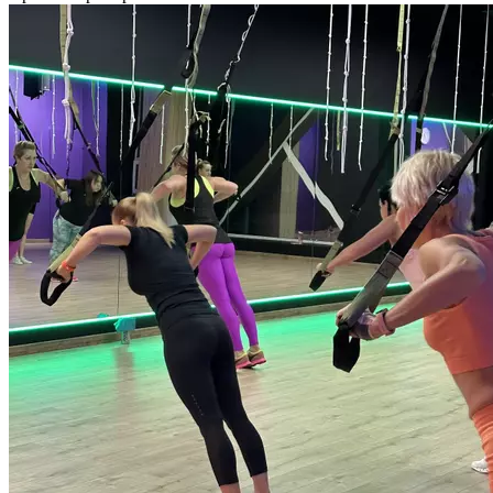
инвентаря — петель. Петли для функционального тренинга
способствуют развитию всех мышц, объединяя в единое целое
стабильность, подвижность, силу и гибкость — то, что нужно
нам всем в повседневной жизни. Основной упор
тренировки — на мышцы-стабилизаторы (кор, core).
Тренировка с собственным весом исключает осевую нагрузку
на позвоночник, именно поэтому тренажер TRX станет
незаменимым и для подростков, а также тех, кто предпочитает
занятия без отягощений. Продолжительность тренировки
55 минут.