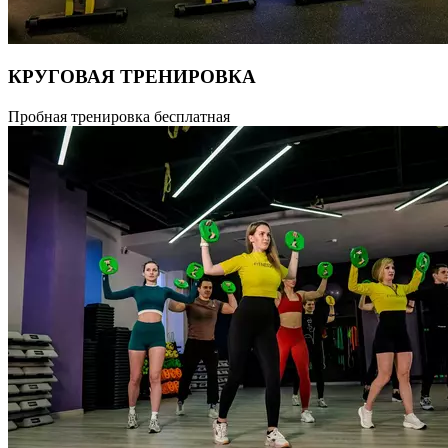
КРУГОВАЯ ТРЕНИРОВКА
Круговая тренировка или круговой тренинг. Круговой
Пробная тренировка бесплатная
тренинг заключается в чередовании упражнений с аэробной
нагрузкой и силовой. В зависимости от программ возможна
смена силовых и аэробных нагрузок или аэробных
и тонизирующих. Занятия circuit training эффективно
используются для развития физической выносливости
организма, образование мышечного рельефа и реакции.
В каждой тренировке прорабатываются все основные группы
мышц. Длительность тренировки 55 мин.