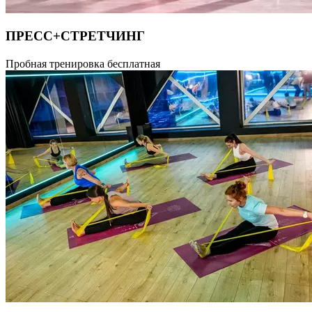
ПРЕСС+СТРЕТЧИНГ
Тренировка по методикам укрепления мышц мышечного
Пробная тренировка бесплатная
корсета и развития гибкости. Урок объединяет в себя
два класса, поэтому подходит тем, кто хочет укрепить
позвоночник, мышцы пресса и проработать осанку. Благодаря
растяжке обеспечивается подвижность суставов и мягкое
растяжение для людей с разным исходным уровнем гибкости.
Длительность тренировки 55 минут.