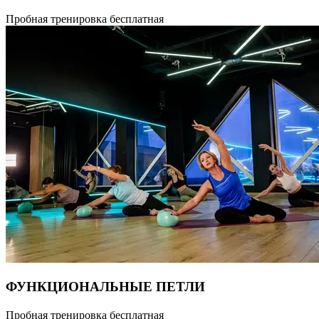
55 мин
Программа разработана на синтезе методик, способствующих
Пробная тренировка бесплатная
оздоровлению позвоночника. Во время урока происходит
мягкое вытяжение позвоночника, укрепление мышц,
поддерживающих спину в правильном положении,
устранению зажимов. Тренировка рассчитана на людей
с любым уровнем физической подготовки и способствует
устранению болей в спине и развитию подвижности
и гибкости позвоночника. Длительность тренировки
55 минут.
ФУНКЦИОНАЛЬНЫЕ ПЕТЛИ
Функциональная тренировка с использованием специального
Пробная тренировка бесплатная