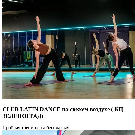
в занятиях и в жизни. Йога состоит из асан (упражнений),
дыхательных техник и медитаций (пассивных и активных),
поэтому развивает человека всесторонне — через тело,
ум и эмоции. Хотя изначально йога — это духовная практика,
в больших городах духовность занимает её малую часть.
Многие техники адаптируются под задачи учеников, и акцент
делается на работу с телом и дыханием. Йога помогает: •
Улучшить концентрацию внимания, развить
стрессоустойчивость и навыки замедления ритма жизни; •
Восстановить эмоциональный фон, успокоить психику; •
«Обновить» организм и урегулировать гормональный фон; •
Улучшить качество сна; • Укрепить физическое здоровье (силу,
гибкость, баланс). Бешеный ритм жизни, многозадачность,
избыток информации — всё это способствует
саморазрушению, стрессам, напряжению, блокам и зажимам
в теле. Мы мало двигаемся, плохо спим, едим на ходу,
не умеем расслабляться. Йога — это инструмент
для самостоятельного восстановления себя на всех уровнях,
для саморегуляции и самодисциплины. Продолжительность
90 минут.
CLUB LATIN DANCE на свежем воздухе ( КЦ
ЗЕЛЕНОГРАД)
Присоединяйтеь к зажигательным фитнес-зарядкам в стиле
Пробная тренировка бесплатная
латина от фитнес-клуба «Фитнесон», которые состоятся