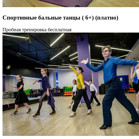
Спортивные бальные танцы ( 6+)
(платно)
Бальные танцы или спортивные бальные танцы —
Пробная тренировка бесплатная
это одновременно и спорт, и искусство. Это целый
неповторимый и своеобразный мир грации и красоты,
с большим количеством различных событий, танцевальных
звезд и возможностей. Огромным преимуществом детских
спортивных бальных танцев является то, что большинство
детей может заниматься танцами и достигать больших
успехов в них, потому что как правило большинство детей
имеют способности к хореографии и танцам, в то время
как музыкальный слух есть далеко не у каждого ребенка.