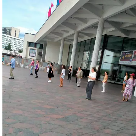
10 августа в 11:00, 16 августа в 12:00 и 23 августа в 19:00
на открытой площадке перед главным входом
в КЦ «Зеленоград»! Ведущий — Игорь Могилко —
инструктор групповых программ Fitnesson, тренер и судья
по спортивном бальному танцу, педагог по направлению
латина, учитель года в номинации дополнительного
образования. Среди его воспитанников — многократные
финалисты и победители первенств и чемпионатов.
Приходите зарядиться бодростью, энергией и отличным
настроением! КЦ «Зеленоград», Площадь перед центральным
входом г. Зеленоград, Центральная площадь, д. 1