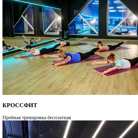
нацелены на проработку глубоких мышц. Расслабление,
растяжение и укрепление -основные принципы данного
направления. Продолжительность занятия: 55 мин.
КРОССФИТ
Высокоинтенсивная тренировка различных групп мышц,
Пробная тренировка бесплатная
которая направлена на развитие мыщц, дыхательной системы
и общей выносливости организма. Это комбинирование
тяжелой атлетики, гимнастики, бега, гиревого спорта.