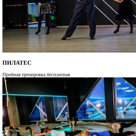
ПИЛАТЕС
Система физических упражнений (фитнеса), разработанная
Пробная тренировка бесплатная
Йозефом Пилатесом в начале XX века для реабилитации
после травм. Во время тренировок одновременно
задействуются мышцы спины, ног, живота, рук, шеи.
Комплексы упражнений позволяют добиться потрясающего
результата. Пилатес направлен на улучшение координации
и осанки, развитие подвижности, гибкости суставов
и позвоночника. На занятиях присутствуют в большом
количестве дыхательные упражнения, благодаря чему после
тренировок улучшается общее физическое и эмоциональное
состояние. Продолжительность 55 минут.