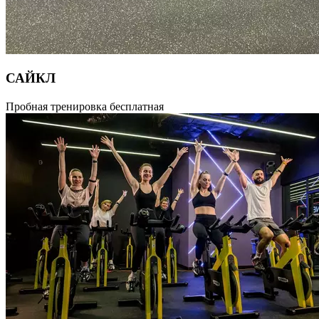
САЙКЛ
Кардио-тренировка на стационарных велосипедах
Пробная тренировка бесплатная
с чередованием нагрузки разной интенсивности. Отлично
подходит для тех, кто хочет привести своё тело в форму
в сжатые сроки. Нагрузка на суставы минимальная, поэтому
серьезных противопоказаний для занятий нет. Вы сможете
регулировать сопротивление на велотренажере под себя
и самостоятельно определять оптимальную нагрузку
на организм. На первую сайкл- тренировку необходимо
прибыть в зал за 20-25 минут до ее начала для проведения
первичного инструктажа по технике педалирования
и правилам безопасности. Длительность тренировки
55 минут.