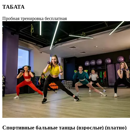
TAБАТА
Высокоинтенсивная жиросжигающая тренировка.
Пробная тренировка бесплатная
Разработана японским ученым, который изучал реакцию
организма на высокоинтенсивные нагрузки. Интервальная
тренировка. Состоит из серий коротких 30-секундных
интервалов: 20 секунд максимальной нагрузки через
10 секунд отдыха. 8 таких повторений занимают 4 минуты —
это один цикл Табата. Между циклами отдых 1-2 минуты.
Подготовленные спортсмены могут выполнять несколько
циклов за одну тренировку, новичкам может хватить одного
цикла. В протокол Табата можно включать динамичные
упражнения из разных видов спорта: легкой атлетики,
велоспорта, бокса, плавания, тяжелой атлетики.
Спортивные бальные танцы (взрослые)
(платно)