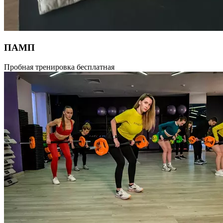
ПАМП
Эффективная жиросжигающая тренировка с применением
Пробная тренировка бесплатная
штанги. Одно занятие — минус 400 калорий! Улучшает
общую физическую подготовку, тонизирует мышцы,
укрепляет кости и суставы. Программа с фиксированной
хореографией, с использованием штанги с оптимальным
весом и контроля высококвалифицированных инструкторов
вы можете получить эффект и результаты, которые так долго
искали. Для всех уровней подготовленности.
Продолжительность 55 мин.