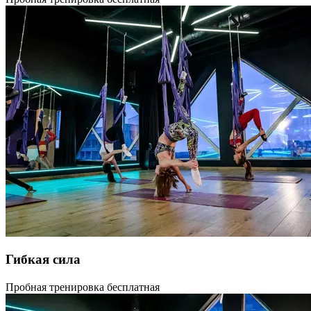
привести в гармонию тело и душу, развить гибкость, поможет
такое направление фитнеса как аэройога. Аэройога, известная
также как антигравити, отличается от классического формата
исполнения асан. Занятия проводятся с использованием
особого снаряда — петлевидного гамака. Йога в гамаках
представляет собой уникальный симбиоз сразу нескольких
видов тренинга: здесь есть и традиционные для йоги позиции,
и акробатические перевороты. Подвешенное на потолке
полотно гамака, позволяет в прямом смысле по-новому
взглянуть на привычные тренировки. Аэройога способствует
укреплению всех групп мышц, в том числе и тех,
задействовать которые сложнее всего. Кроме того, занятия
в гамаках — это отличная тренировка гибкости и чувства
баланса. Длительность тренировки 55 или 85 минут.
Гибкая сила
Направление, объединяющее в себе такие направления,
Пробная тренировка бесплатная
как йога, пилатес, мфр и растяжку. Мягкие плавные движения