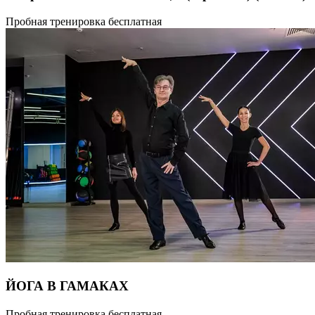
Спортивные бальные танцы — это целая наука, искусство
Пробная тренировка бесплатная
и спорт одновременно, красивейшее действие, в котором
танцоры с помощью движений, элементов и жестов передают
свои эмоции и чувства и рассказывают отдельные истории.
Это художественные постановки, воспроизведенные
с помощью мастерства и артистизма исполнителей.
Продолжительность: 55 мин
ЙОГА В ГАМАКАХ
Открыть для себя новые ощущения полета и невесомости,
Пробная тренировка бесплатная