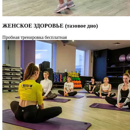
ЖЕНСКОЕ ЗДОРОВЬЕ (тазовое дно)
Тазовое дно — это своеобразный «гамак», который
Пробная тренировка бесплатная
удерживает органы в анатомически правильном положении.
Спереди он крепится к лобковой кости, по бокам — к тазовым
костям, сзади — к копчику. Он выполняет большую часть
тяжелой работы и сохраняет все на своих местах. Когда
эта основа становится слишком тугой, слабой
или поврежденной, могут развиться заболевания тазового дна.
Одним из способов сохранить здоровье на долгие годы
мы считаем тренировки для тех мышц, которые
поддерживают органы и располагаются в нижней части
живота.