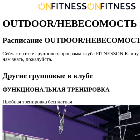
OUTDOOR/НЕВЕСОМОСТЬ в
Расписание
OUTDOOR/НЕВЕСОМОС
Сейчас в сетке групповых программ клуба FITNESSON
Клину
нам знать, пожалуйста.
Другие групповые в клубе
ФУНКЦИОНАЛЬНАЯ ТРЕНИРОВКА
Функциональная тренировка, направленная на развитие силы, 
Пробная тренировка бесплатная
повседневных движений во всех плоскостях поможет вам улучш