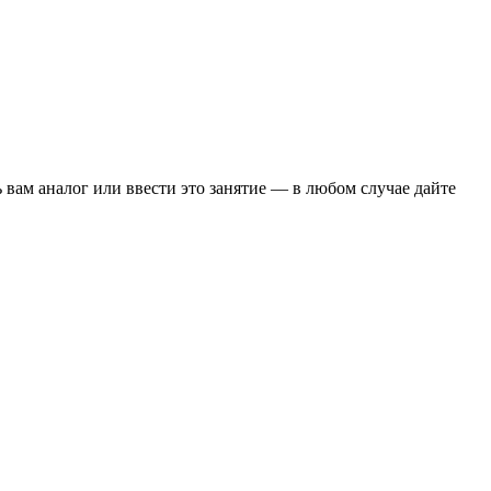
 вам аналог или ввести это занятие — в любом случае дайте
го оборудования или без него. Использование многосуставных
сной. Продолжительность 55 мин.