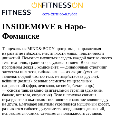
сеть фитнес–клубов
INSIDEMOVE в Наро-
Фоминске
Танцевальная MIND& BODY программа, направленная
на развитие гибкости, эластичности мышц, пластичности
движений. Помогает научиться владеть каждой частью своего
тела технично, грациозно, с удовольствием. В основе
программы лежат 3 компонента: — динамичный стретчинг,
элементы пилатеса, гибкая сила. — ⁠изоляции (умение
танцевать одной частью тела, не задействовав другие),
вейвинг (волны), базовые элементы танцевальных
направлений (афро, денсхолл, кизомба, бачата и др.)
— ⁠основы танцевально-двигательной терапии (дыхание,
баланс, вес тела, ощущения). Тело и психика связаны
нераздельно и оказывают постоянное взаимное влияние друг
на друга. Благодаря занятиям укрепляется мышечный корсет,
развивается гибкость, улучшается координация движений,
исправляется осанка, улучшается подвижность суставов.