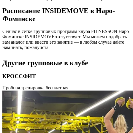
Расписание
INSIDEMOVE
в
Наро-
Фоминске
Сейчас в сетке групповых программ клуба FITNESSON
Наро-
Фоминске
INSIDEMOVE
отстутствует. Мы можем подобрать
вам аналог или ввести это занятие — в любом случае дайте
нам знать, пожалуйста.
Другие групповые в клубе
КРОССФИТ
Высокоинтенсивная тренировка различных групп мышц,
Пробная тренировка бесплатная
которая направлена на развитие мыщц, дыхательной системы
и общей выносливости организма. Это комбинирование
тяжелой атлетики, гимнастики, бега, гиревого спорта.
Продолжительность 55 минут.