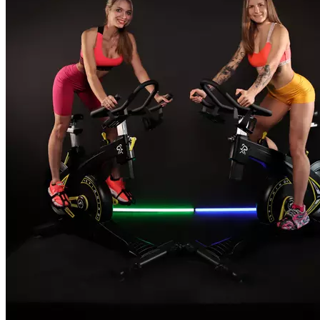
списанием депозита после подтверждения по телефону, либо
лично на ресепшн. 6. При неявке или отмене записи после
15:00 /21:00 дня накануне, тренировка проводится
и ее стоимость не возвращается. 7. Неиспользованный
депозит переносится на ваши будущие тренировки. 8.
На первую сайкл- тренировку необходимо прибыть
в зал за 20-25 минут до ее начала для проведения первичного
инструктажа по технике педалирования и правилам
безопасности. Длительность тренировки 55 минут.