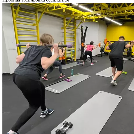
тренинг заключается в чередовании упражнений с аэробной
нагрузкой и силовой. В зависимости от программ возможна
смена силовых и аэробных нагрузок или аэробных
и тонизирующих. Занятия circuit training эффективно
используются для развития физической выносливости
организма, образование мышечного рельефа и реакции.
В каждой тренировке прорабатываются все основные группы
мышц. Длительность тренировки 55 мин.