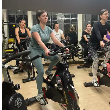
серьезных противопоказаний для занятий нет. Вы сможете
регулировать сопротивление на велотренажере под себя
и самостоятельно определять оптимальную нагрузку
на организм. На первую сайкл- тренировку необходимо
прибыть в зал за 20-25 минут до ее начала для проведения
первичного инструктажа по технике педалирования
и правилам безопасности. Длительность тренировки
55 минут.