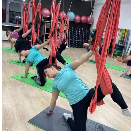
привести в гармонию тело и душу, развить гибкость, поможет
такое направление фитнеса как аэройога. Аэройога, известная
также как антигравити, отличается от классического формата
исполнения асан. Занятия проводятся с использованием
особого снаряда — петлевидного гамака. Йога в гамаках
представляет собой уникальный симбиоз сразу нескольких
видов тренинга: здесь есть и традиционные для йоги позиции,
и акробатические перевороты. Подвешенное на потолке
полотно гамака, позволяет в прямом смысле по-новому
взглянуть на привычные тренировки. Аэройога способствует
укреплению всех групп мышц, в том числе и тех,
задействовать которые сложнее всего. Кроме того, занятия
в гамаках — это отличная тренировка гибкости и чувства
баланса. Длительность тренировки 55 или 85 минут.