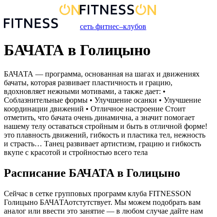
сеть фитнес–клубов
БАЧАТА в Голицыно
БАЧАТА — программа, основанная на шагах и движениях
бачаты, которая развивает пластичность и грацию,
вдохновляет нежными мотивами, а также дает: •
Соблазнительные формы • Улучшение осанки • Улучшение
координации движений • Отличное настроение Стоит
отметить, что бачата очень динамична, а значит помогает
нашему телу оставаться стройным и быть в отличной форме!
это плавность движений, гибкость и пластика тел, нежность
и страсть… Танец развивает артистизм, грацию и гибкость
вкупе с красотой и стройностью всего тела
Расписание
БАЧАТА
в
Голицыно
Сейчас в сетке групповых программ клуба FITNESSON
Голицыно
БАЧАТА
отстутствует. Мы можем подобрать вам
аналог или ввести это занятие — в любом случае дайте нам