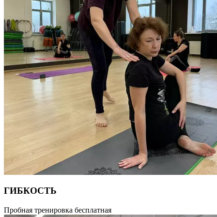
ГИБКОСТЬ
Занятие, направленное на растяжку мышц тела, развитие
Пробная тренировка бесплатная