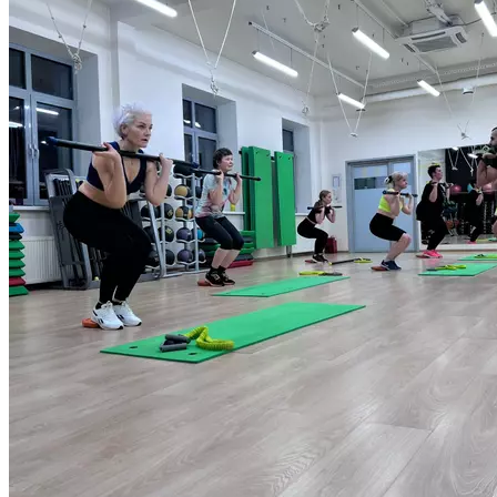
проходит как с использованием различного оборудования,
так и без него. Нагрузка легко корректируется, поэтому
становится доступной для всех уровней подготовки.
Регулярные тренировки повышают мышечный тонус,
улучшают кровоснабжение всего тела, помогают развить
выносливость. Помимо этого, улучшается координация
и равновесие. Ну и самое главное — придают красивые
рельефные формы вашего тела. Продолжительность: 55 мин