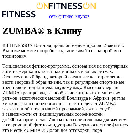
сеть фитнес–клубов
ZUMBA® в Клину
В FITNESSON
Клин
на прошлой неделе прошло
2
занятия
.
Вы тоже можете попробовать, записывайтесь на пробную
тренировку.
Танцевальная фитнес-программа, основанная на популярных
латиноамериканских танцах и иных мировых ритмах.
Это всемирный бренд, который соединяет как стремление
вести здоровый образ жизни, так и регулярные спортивные
тренировки под танцевальную музыку. Высокая энергия
ZUMBA тренировки, разнообразие латинских и мировых
ритмов, экзотических мелодий Болливуда и Африки, ритмы
хип-хопа, танго и белли-дэнс — всё это делает ZUMBA
эффективной интенсивной программой, сжигающей
в зависимости от индивидуальных особенностей
до 900 калорий за час. Zumba стала влиятельным движением
в современной фитнес-индустрии Вечеринка в стиле фитнес-
это и есть ZUMBA ® Долой все отговорки- пора