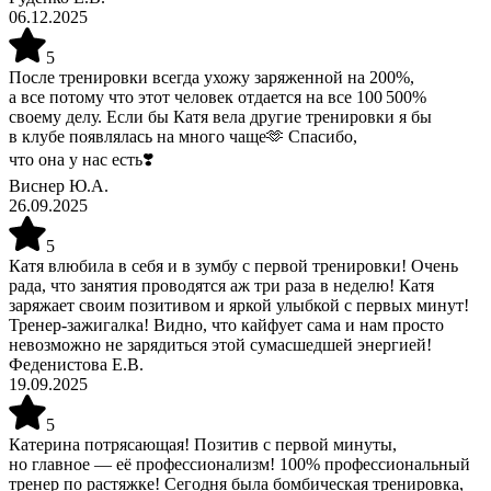
06.12.2025
5
После тренировки всегда ухожу заряженной на 200%,
а все потому что этот человек отдается на все 100 500%
своему делу. Если бы Катя вела другие тренировки я бы
в клубе появлялась на много чаще🫶 Спасибо,
что она у нас есть❣️
Виснер Ю.А.
26.09.2025
5
Катя влюбила в себя и в зумбу с первой тренировки! Очень
рада, что занятия проводятся аж три раза в неделю! Катя
заряжает своим позитивом и яркой улыбкой с первых минут!
Тренер-зажигалка! Видно, что кайфует сама и нам просто
невозможно не зарядиться этой сумасшедшей энергией!
Феденистова Е.В.
19.09.2025
5
Катерина потрясающая! Позитив с первой минуты,
но главное — её профессионализм! 100% профессиональный
тренер по растяжке! Сегодня была бомбическая тренировка,