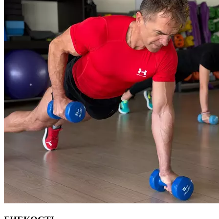
это один цикл Табата. Между циклами отдых 1-2 минуты.
Подготовленные спортсмены могут выполнять несколько
циклов за одну тренировку, новичкам может хватить одного
цикла. В протокол Табата можно включать динамичные
упражнения из разных видов спорта: легкой атлетики,
велоспорта, бокса, плавания, тяжелой атлетики.