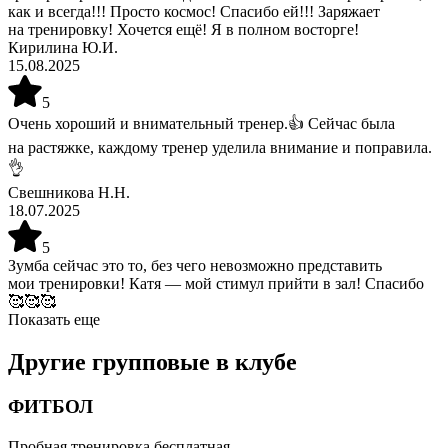
как и всегда!!! Просто космос! Спасибо ей!!! Заряжает
на тренировку! Хочется ещё! Я в полном восторге!
Кирилина Ю.И.
15.08.2025
5
Очень хороший и внимательный тренер.👍 Сейчас была
на растяжке, каждому тренер уделила внимание и поправила.
👌
Свешникова Н.Н.
18.07.2025
5
Зумба сейчас это то, без чего невозможно представить
мои тренировки! Катя — мой стимул прийти в зал! Спасибо
🥰🥰🥰
Показать еще
Другие групповые в клубе
ФИТБОЛ
Гимнастический мяч — один из эффективных тренажеров
Пробная тренировка бесплатная