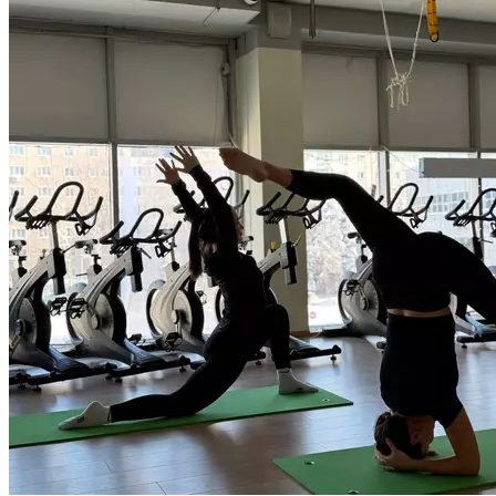
ум и эмоции. Хотя изначально йога — это духовная практика,
в больших городах духовность занимает её малую часть.
Многие техники адаптируются под задачи учеников, и акцент
делается на работу с телом и дыханием. Йога помогает: •
Улучшить концентрацию внимания, развить
стрессоустойчивость и навыки замедления ритма жизни; •
Восстановить эмоциональный фон, успокоить психику; •
«Обновить» организм и урегулировать гормональный фон; •
Улучшить качество сна; • Укрепить физическое здоровье (силу,
гибкость, баланс). Бешеный ритм жизни, многозадачность,
избыток информации — всё это способствует
саморазрушению, стрессам, напряжению, блокам и зажимам
в теле. Мы мало двигаемся, плохо спим, едим на ходу,
не умеем расслабляться. Йога — это инструмент
для самостоятельного восстановления себя на всех уровнях,
для саморегуляции и самодисциплины. Продолжительность
90 минут.