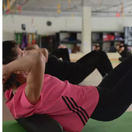
повязку, имеются в виду соединительные ткани,
покрывающие пучки нервов и сосудов, сухожилия.
Их здоровье очень важно для общего положительного
самочувствия организма. Если говорить проще, то МФР —
это тренировка, которая помогает расслаблять мышцы
фасции. Специальные упражнения, которые выполняются
на тренировке, расслабляюще действуют на фасции и мышцы,
а в последствии и растягивают их. Благодаря таким
тренировках снимается лишнее напряжении с мышц и тела
в целом, а также улучшается состояние суставов —
они становятся более гибкими и подвижными. Длительность
тренировки 55 минут.